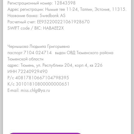
Регистрационный номер: 12843598
Адрес регистрации: Нымме тее 11-24, Таллин, Эстония, 11315.
Название банка: Swedbank AS
Расчетный счет: EE952200221061928670
SWIFT code / BIC: HABAEE2X
Чернышова Людмила Григорьевна
паспорт 7104 024714 выдан ОВД Тюменского района
Тюменской области
адрес: Тюмень, ул. Республики 204, корп 4, кв 226
ИНН 72240929490
Р/с 40817810667104798395
К/с 30101810800000000651
E-mail: miss.chlg@ya.ru